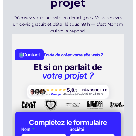
projet
Décrivez votre activité en deux lignes. Vous recevez
un devis gratuit et détaillé sous 48 h — c’est Noham
qui vous répond.
Contact
Envie de créer votre site web ?
Et si on parlait de
votre projet ?
5,0
★★★★★
Dès 690€ TTC
/5
Livré en 21 jours
sur
Google
·
40
avis vérifiés
Complétez le formulaire
Nom
Société