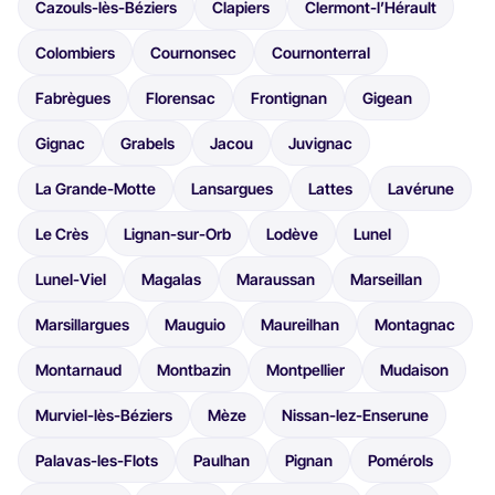
Cazouls-lès-Béziers
Clapiers
Clermont-l’Hérault
Colombiers
Cournonsec
Cournonterral
Fabrègues
Florensac
Frontignan
Gigean
Gignac
Grabels
Jacou
Juvignac
La Grande-Motte
Lansargues
Lattes
Lavérune
Le Crès
Lignan-sur-Orb
Lodève
Lunel
Lunel-Viel
Magalas
Maraussan
Marseillan
Marsillargues
Mauguio
Maureilhan
Montagnac
Montarnaud
Montbazin
Montpellier
Mudaison
Murviel-lès-Béziers
Mèze
Nissan-lez-Enserune
Palavas-les-Flots
Paulhan
Pignan
Pomérols