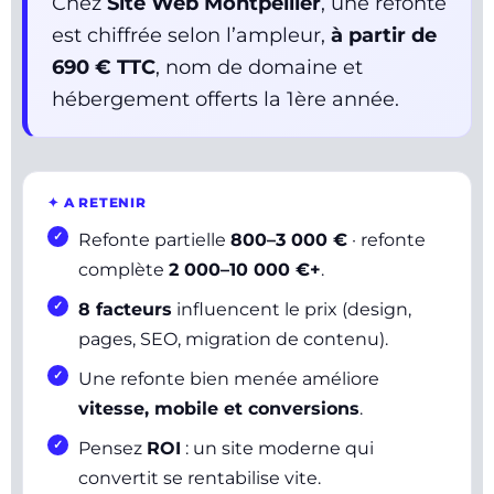
Chez
Site Web Montpellier
, une refonte
est chiffrée selon l’ampleur,
à partir de
690 € TTC
, nom de domaine et
hébergement offerts la 1ère année.
✦ A RETENIR
Refonte partielle
800–3 000 €
· refonte
complète
2 000–10 000 €+
.
8 facteurs
influencent le prix (design,
pages, SEO, migration de contenu).
Une refonte bien menée améliore
vitesse, mobile et conversions
.
Pensez
ROI
: un site moderne qui
convertit se rentabilise vite.