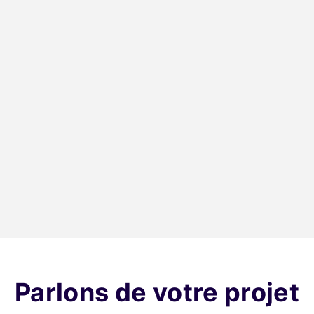
Fresh Cocktails
Cocktails prêts à servir,
ABBA Ristorante
boutique en ligne.
Restaurant
méditerranéen à Pérols.
↑ Top 5 Google
E-commerce
Parlons de votre projet