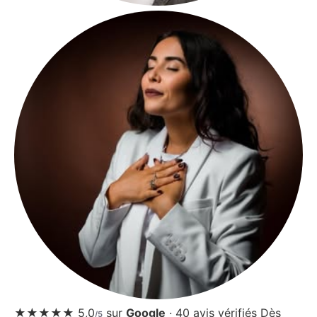
★★★★★
5,0
sur
Google
·
40
avis vérifiés
Dès
/5