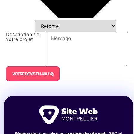
Description de
votre projet
VOTRE DEVIS EN 48H 🚀
Webmaster
spécialisé en
création de site web
,
SEO
et