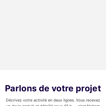
Gîte Les Courtines
Bertrand Marine
Gîte au cœur du Larzac.
Concessionnaire de
bateaux à Port-
Camargue.
Réservation
Site vitrine
Parlons de votre projet
Décrivez votre activité en deux lignes. Vous recevez
un devis gratuit et détaillé sous 48 h — c’est Noham