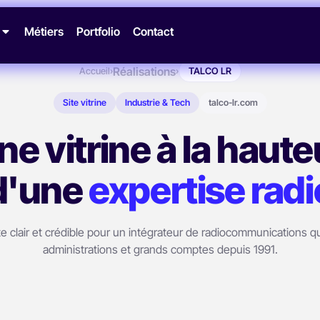
Métiers
Portfolio
Contact
Réalisations
Accueil
›
›
TALCO LR
Site vitrine
Industrie & Tech
talco-lr.com
ne vitrine à la haute
d'une
expertise radi
te clair et crédible pour un intégrateur de radiocommunications qu
administrations et grands comptes depuis 1991.