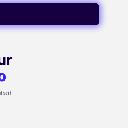
ur
o
i sert