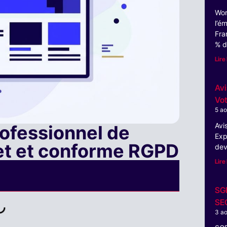
Wor
l’é
Fra
% d
Lire 
Avi
Vot
5 a
Avi
rofessionnel de
Exp
et et conforme RGPD
dev
Lire 
SGE
SEO
3 a