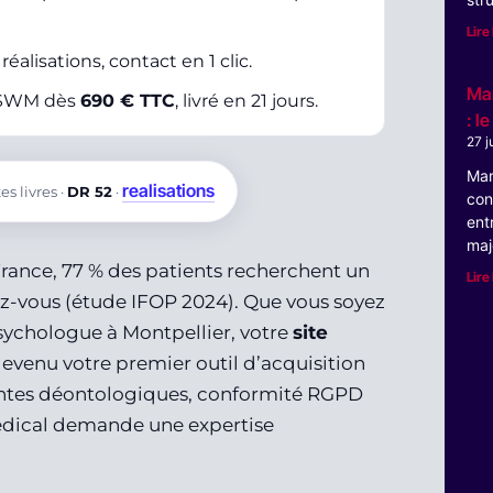
Lire 
réalisations, contact en 1 clic.
Mar
z SWM dès
690 € TTC
, livré en 21 jours.
: l
27 j
Mar
realisations
es livres ·
DR 52
·
con
ent
maj
rance, 77 % des patients recherchent un
Lire 
ez-vous (étude IFOP 2024). Que vous soyez
sychologue à Montpellier, votre
site
evenu votre premier outil d’acquisition
raintes déontologiques, conformité RGPD
 médical demande une expertise