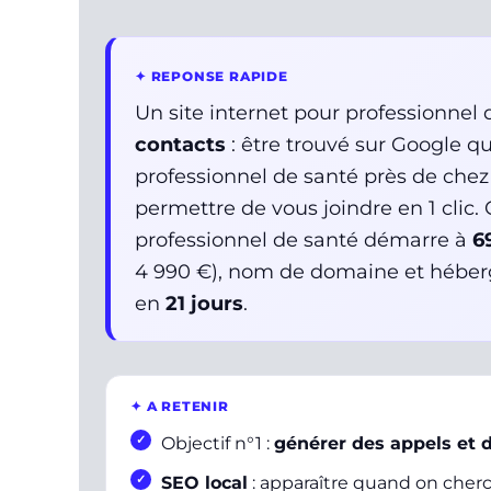
✦ REPONSE RAPIDE
Un site internet pour professionnel 
contacts
: être trouvé sur Google q
professionnel de santé près de chez lu
permettre de vous joindre en 1 clic.
professionnel de santé démarre à
6
4 990 €), nom de domaine et héberge
en
21 jours
.
✦ A RETENIR
Objectif n°1 :
générer des appels et
SEO local
: apparaître quand on cherc