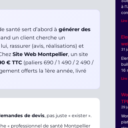
SGE
à l
con
Lire 
de santé sert d’abord à
générer des
Ele
uand un client cherche un
web
i, rassurer (avis, réalisations) et
31 j
 Chez
Site Web Montpellier
, un site
Ele
90 € TTC
(paliers 690 / 1 490 / 2 490 /
bui
ment offerts la 1ère année, livré
16 
Lire 
Wor
TP
29 j
 demandes de devis
, pas juste « exister ».
Wor
pla
he « professionnel de santé Montpellier
str