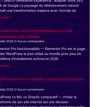
 / Search Generative Experience : adapter votre SEO
’IA de Google Le paysage du référencement naturel
naît une transformation majeure avec l’arrivée de
la suite »
mentor Pro : les 20 fonctionnalités que tout
designer doit maîtriser
uillet 2026
Aucun commentaire
mentor Pro fonctionnalités — Elementor Pro est le page
lder WordPress le plus utilisé au monde avec plus de
millions d’installations actives en 2026.
la suite »
dPress vs Wix vs Shopify : comparatif 2026 pour
E
uillet 2026
Aucun commentaire
dPress vs Wix vs Shopify comparatif — choisir la
teforme de son site internet est une décision
ucturante. Une fois lancé, changer de plateforme coûte