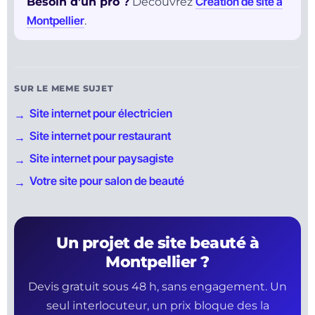
Création de site à
Besoin d’un pro ?
Découvrez
Montpellier
.
SUR LE MEME SUJET
Site internet pour électricien
Site internet pour restaurant
Site internet pour paysagiste
Votre site pour salon de beauté
Un projet de site beauté à
Montpellier ?
Devis gratuit sous 48 h, sans engagement. Un
seul interlocuteur, un prix bloque des la