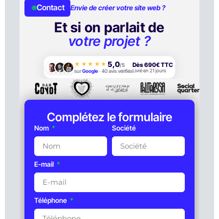
Contact
Envie de créer votre site web ?
Et si on parlait de
votre projet ?
5,0
★★★★★
Dès 690€ TTC
/5
Livré en 21 jours
sur
Google
·
40
avis vérifiés
Complétez le formulaire
Nom
Société
E-mail
Téléphone