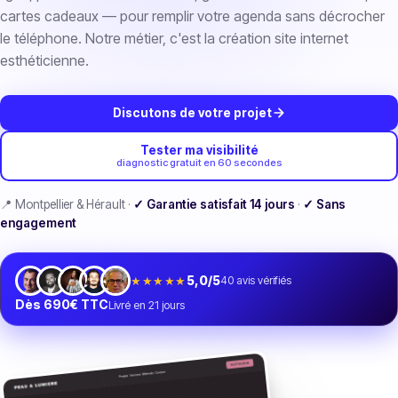
cartes cadeaux — pour remplir votre agenda sans décrocher
le téléphone. Notre métier, c'est la création site internet
esthéticienne.
Discutons de votre projet
Tester ma visibilité
diagnostic gratuit en 60 secondes
📍 Montpellier & Hérault ·
✓ Garantie satisfait 14 jours
·
✓ Sans
engagement
★★★★★
5,0/5
40
avis vérifiés
Dès 690€ TTC
Livré en 21 jours