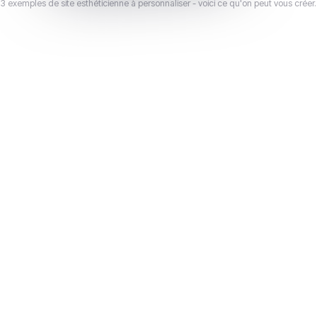
3 exemples de site esthéticienne à personnaliser - voici ce qu'on peut vous créer.
pour nos
contractuel
60 sites clients
40
depuis 2021
avis Google
un