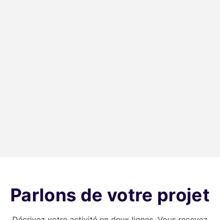
Trust Sports
Dynamic
Magazine
Production
Magazine sportif en
Agence de production
ligne.
vidéo.
Site vitrine
Site vitrine
Parlons de votre projet
Décrivez votre activité en deux lignes. Vous recevez