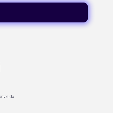
i
envie de