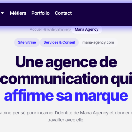
Métiers
Portfolio
Contact
Réalisations
Accueil
›
›
Mana Agency
Site vitrine
Services & Conseil
mana-agency.com
Une agence de
communication qu
affirme sa marque
vitrine pensé pour incarner l'identité de Mana Agency et donner 
travailler avec elle.