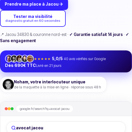
Prendre ma place à Jacou
Tester ma visibilité
diagnostic gratuit en 60 secondes
📍 Jacou 34830 & couronne nord-est ·
✓ Garantie satisfait 14 jours
·
✓
Sans engagement
5,0/5
★★★★★
40
avis vérifiés sur Google
Dès 690€ TTC
Livré en 21 jours
Noham, votre interlocuteur unique
de la maquette à la mise en ligne · réponse sous 48 h
google.fr/search?q=