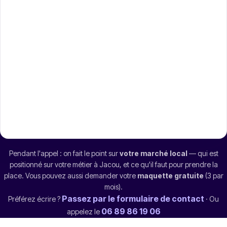
Pendant l'appel : on fait le point sur
votre marché local
— qui est
positionné sur votre métier à Jacou, et ce qu'il faut pour prendre la
place. Vous pouvez aussi demander votre
maquette gratuite
(3 par
mois).
Passez par le formulaire de contact
Préférez écrire ?
· Ou
06 89 86 19 06
appelez le