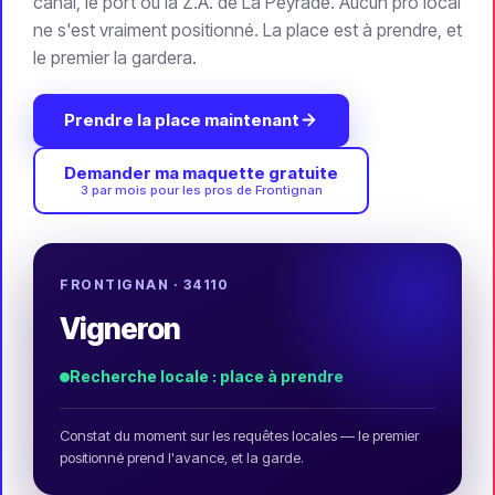
canal, le port ou la Z.A. de La Peyrade. Aucun pro local
ne s'est vraiment positionné. La place est à prendre, et
le premier la gardera.
Prendre la place maintenant
Demander ma maquette gratuite
3 par mois pour les pros de Frontignan
FRONTIGNAN · 34110
Restaurant
Recherche locale : place à prendre
Constat du moment sur les requêtes locales — le premier
positionné prend l'avance, et la garde.