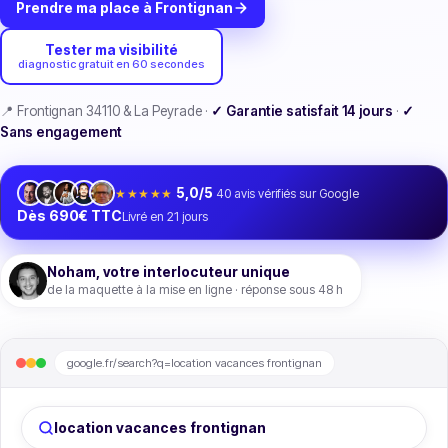
Prendre ma place à Frontignan
Tester ma visibilité
diagnostic gratuit en 60 secondes
📍 Frontignan 34110 & La Peyrade ·
✓ Garantie satisfait 14 jours
·
✓
Sans engagement
5,0/5
★★★★★
40
avis vérifiés sur Google
Dès 690€ TTC
Livré en 21 jours
Noham, votre interlocuteur unique
de la maquette à la mise en ligne · réponse sous 48 h
google.fr/search?q=
location vacances
location vacances