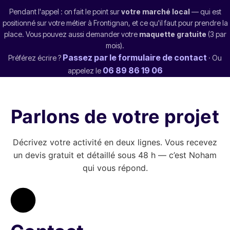
Pendant l'appel : on fait le point sur
votre marché local
— qui est
positionné sur votre métier à Frontignan, et ce qu'il faut pour prendre la
place. Vous pouvez aussi demander votre
maquette gratuite
(3 par
mois).
Passez par le formulaire de contact
Préférez écrire ?
· Ou
06 89 86 19 06
appelez le
Parlons de votre projet
Décrivez votre activité en deux lignes. Vous recevez
un devis gratuit et détaillé sous 48 h — c’est Noham
qui vous répond.