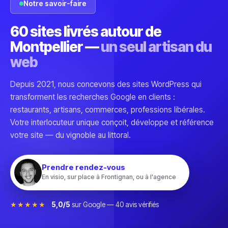
Notre savoir-faire
60 sites livrés autour de
Montpellier —
un seul artisan du
web
Depuis 2021, nous concevons des sites WordPress qui
transforment les recherches Google en clients :
restaurants, artisans, commerces, professions libérales.
Votre interlocuteur unique conçoit, développe et référence
votre site — du vignoble au littoral.
Prendre rendez-vous
En visio, sur place à Frontignan, ou à l'agence
★★★★★
5,0/5
sur Google —
40
avis vérifiés