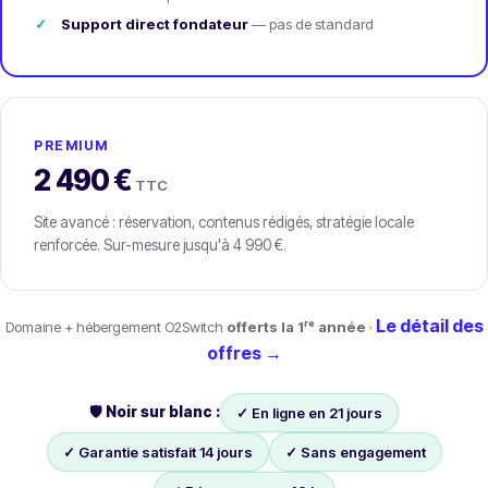
Support direct fondateur
— pas de standard
PREMIUM
2 490 €
TTC
Site avancé : réservation, contenus rédigés, stratégie locale
renforcée. Sur-mesure jusqu'à 4 990 €.
Le détail des
Domaine + hébergement O2Switch
offerts la 1ʳᵉ année
·
offres →
🛡️ Noir sur blanc :
✓ En ligne en 21 jours
✓ Garantie satisfait 14 jours
✓ Sans engagement