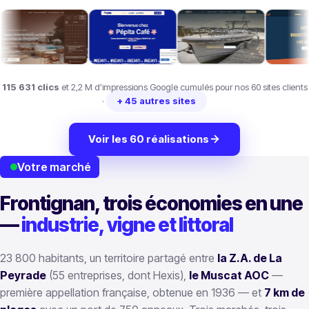
115 631 clics
et 2,2 M d'impressions Google cumulés pour nos 60 sites clients
·
+ 45 autres sites
Voir les 60 réalisations
Votre marché
Frontignan, trois économies en une
—
industrie, vigne et littoral
23 800 habitants, un territoire partagé entre
la Z.A. de La
Peyrade
(55 entreprises, dont Hexis),
le Muscat AOC
—
première appellation française, obtenue en 1936 — et
7 km de