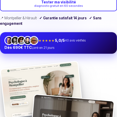
Tester ma visibilité
diagnostic gratuit en 60 secondes
📍 Montpellier & Hérault ·
✓ Garantie satisfait 14 jours
·
✓ Sans
engagement
★★★★★
5,0/5
40
avis vérifiés
Dès 690€ TTC
Livré en 21 jours