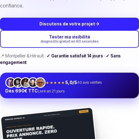
confiance.
Discutons de votre projet
Tester ma visibilité
diagnostic gratuit en 60 secondes
📍 Montpellier & Hérault ·
✓ Garantie satisfait 14 jours
·
✓ Sans
engagement
★★★★★
5,0/5
40
avis vérifiés
Dès 690€ TTC
Livré en 21 jours