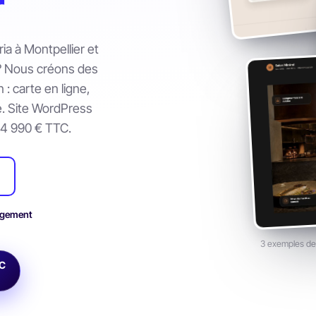
r
ia à Montpellier et
 ? Nous créons des
 : carte en ligne,
ie. Site WordPress
à 4 990 € TTC.
agement
3 exemples de 
C