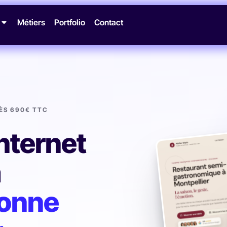
Métiers
Portfolio
Contact
DÈS 690€ TTC
internet
à
onne