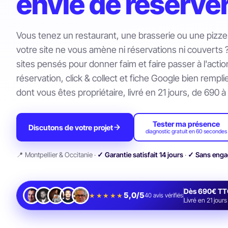
envie de réserve
Vous tenez un restaurant, une brasserie ou une pizzer
votre site ne vous amène ni réservations ni couverts
sites pensés pour donner faim et faire passer à l'action
réservation, click & collect et fiche Google bien rempl
dont vous êtes propriétaire, livré en 21 jours, de 690 
Tester ma présence
Discutons de votre projet
diagnostic gratuit en 60 secondes
📍 Montpellier & Occitanie ·
✓ Garantie satisfait 14 jours
·
✓ Sans eng
Dès 690€ TT
5,0/5
★★★★★
40
avis vérifiés
Livré en 21 jours