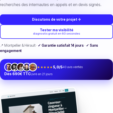
recherches des internautes en appels et en devis signés.
Discutons de votre projet
Tester ma visibilité
diagnostic gratuit en 60 secondes
📍 Montpellier & Hérault ·
✓ Garantie satisfait 14 jours
·
✓ Sans
engagement
★★★★★
5,0/5
40
avis vérifiés
Dès 690€ TTC
Livré en 21 jours