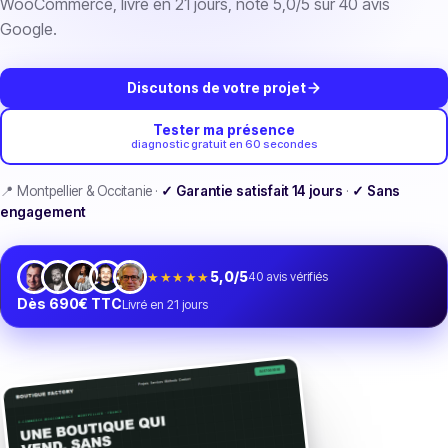
WooCommerce, livré en 21 jours, noté 5,0/5 sur
40
avis
Google.
Discutons de votre projet
Tester ma présence
diagnostic gratuit en 60 secondes
📍 Montpellier & Occitanie ·
✓ Garantie satisfait 14 jours
·
✓ Sans
engagement
★★★★★
5,0/5
40
avis vérifiés
Dès 690€ TTC
Livré en 21 jours