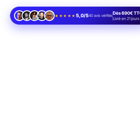
Dès 690€ TT
5,0/5
★★★★★
40
avis vérifiés
Livré en 21 jours
pour nos 60 sites
clients