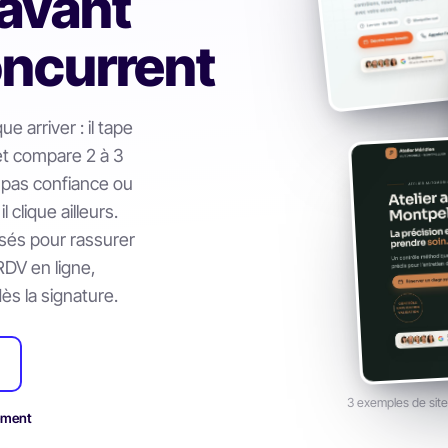
 avant
oncurrent
 arriver : il tape
et compare 2 à 3
e pas confiance ou
 clique ailleurs.
sés pour rassurer
 (RDV en ligne,
dès la signature.
3 exemples de site
ement