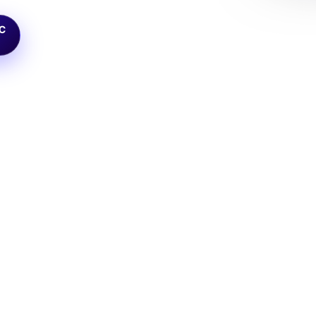
C
contractuel
40
avis Google